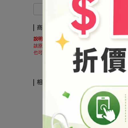
商品介紹
說明 ：
該原料屬於協尋客訂品，如有購買需求請來電洽詢02
也可利用 LINE@官方帳號詢問 帳號搜尋「@syb
相關商品