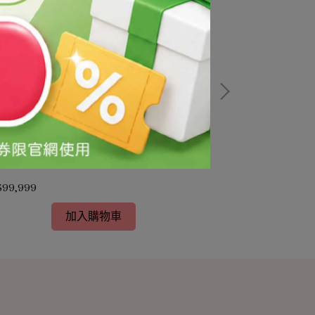
平200G/台(需預訂-價格依實際採購時價確
辛甘醇(需預訂
認)/CAPRYLYL
$99,999
NT$99,999
加入購物車