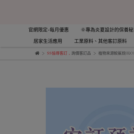
官網限定-每月優惠
🌞專為炎夏設計的保養秘
居家生活應用
工業原料、其他客訂原料
SS協尋客訂
,
詢價客訂品
植物來源鮫鯊烷(ECO