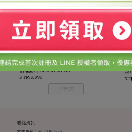
花梨木精油/1kg(需預訂-價格依實際採購時
天
採購
價確認)｜Rosewood Oil
認)
NT$99,999
NT
已售完
聯絡資訊