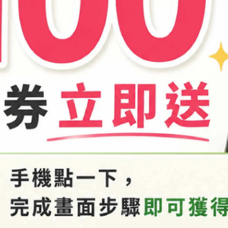
商品介紹
-25596118
1803x」