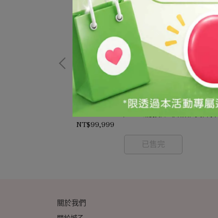
保濕乾洗手凝露/Alcohol-Based Hand
00ML(99%/試藥
Sanitizer Gel/5KG(需預訂-價格依實際
時價確認)
時價確認)
NT$99,999
已售完
關於我們