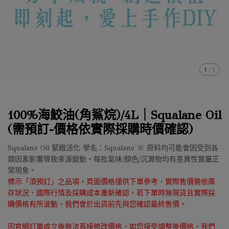
1
/
1
100%海鮫油(角鯊烷)/4L｜Squalane Oil
(需預訂-價格依實際採購時價確認)
Squalane Oil 緊緻活化 學名：Squalane ※ 原料均可能會因受到各
類因素影響導致來源變動。每批氣味/顏色/沉澱物均有差異性實屬正
常現象。
標示「須預訂」之品項，頁面價格僅供下單參考，實際售價需依庫
存狀況、國際行情及採購成本重新確認，若下單時無現貨且實際採
購價格有所波動，我們會於出貨前先與您確認最終售價。
因官網訂單成立後無法直接修改價格，如您接受調整後價格，我們