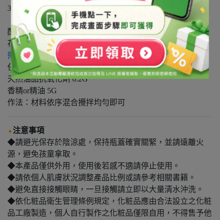
3.DIY調製保養品。
配方參考：
花漾香氛護髮油
揮發性矽靈
80G
任一基礎油(植物油) 20G
天然油品抗氧化劑 0.2G
香精or精油 5G
作法：材料依序混合攪拌均勻即可
注意事項
◆請避光保存於陰涼處，保持瓶蓋確實關緊，並請遠離火
源，避免孩童拿取。
◆本產品僅供外用，使用後若感不適請停止使用。
◆請依個人肌膚狀況調整產品比例或請參考相關書籍。
◆避免直接接觸眼睛，一旦接觸請立即以大量清水沖洗。
◆依化粧品衛生管理條例規定，化粧品應由合法設立之化粧
品工廠製造，個人自行製作之化粧品僅限自用，不得售予他