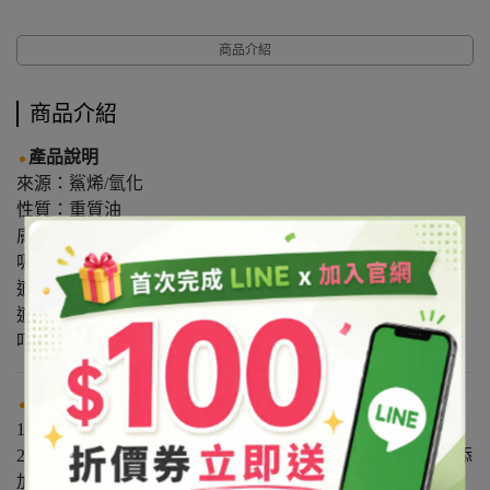
商品介紹
商品介紹
產品說明
來源：鯊烯/氫化
性質：重質油
膚感：滋潤
吸收度：快速
適用膚質：所有膚質
適用範圍：按摩、手工皂、調製保養品
叮嚀事項：無
使用方式
1.可直接塗抹使用於肌膚上，輕輕按摩至吸收即可。
2.搭配精油比例5%以下，請視個人膚況與肌膚耐受度斟酌添
加。