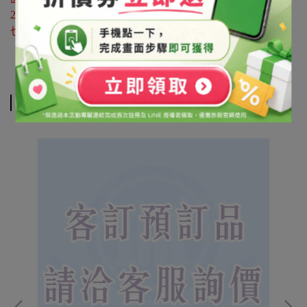
25596118
也可利用 LINE@官方帳號詢問 帳號搜尋「@syb1803x」
相關商品