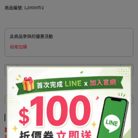
商品編號:
LI900052
此商品參與的優惠活動
結帳加購
商品介紹
商品介紹
說明 ：
該原料屬於協尋客訂品，如有購買需求請來電洽詢02-