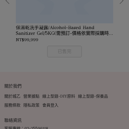
保濕乾洗手凝露/Alcohol-Based Hand
花
級/
Sanitizer Gel/5KG(需預訂-價格依實際採購時
確認
價確認)
NT$99,999
NT
已售完
關於我們
關於城乙
營業據點
線上型錄-DIY原料
線上型錄-保養品
服務條款
隱私政策
會員登入
聯絡資訊
客服專線：02-25596118