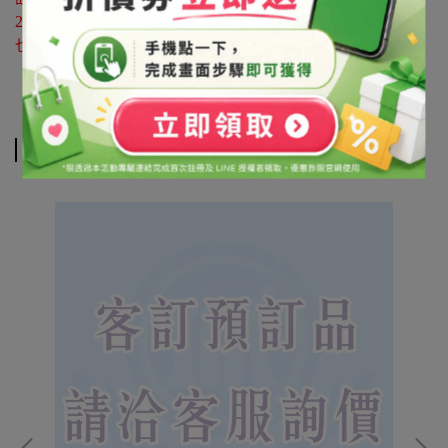
25596118
也可利用 LINE@官方帳號詢問 帳號搜尋「@syb1803x」
相關商品