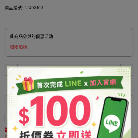
商品編號:
LI403102
此商品參與的優惠活動
結帳加購
商品介紹
商品介紹
說明 ：
該原料屬於協尋客訂品，如有購買需求請來電洽詢02-