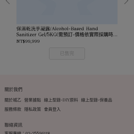
保濕乾洗手凝露/Alcohol-Based Hand
時價
天
Sanitizer Gel/5KG(需預訂-價格依實際採購時
價確認)
NT$99,999
NT
已售完
關於我們
關於城乙
營業據點
線上型錄-DIY原料
線上型錄-保養品
服務條款
隱私政策
會員登入
聯絡資訊
客服專線：02-25596118