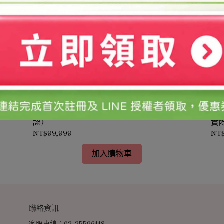
時
天平200G/台(需預訂-價格依實際採購時價確
BI
認)
實
NT$99,999
NT
加入購物車
聯絡資訊