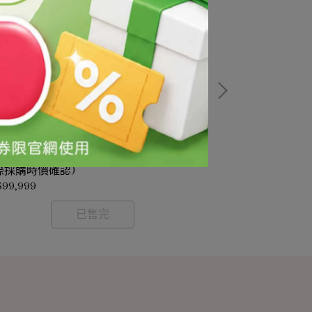
O-PLACENTA/KG(需冷藏-需預訂-價格依
富勒烯原液/FulL
際採購時價確認)
依實際採購時價
$99,999
NT$99,999
已售完