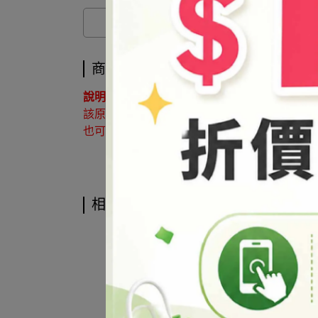
商品介紹
說明 ：
該原料屬於協尋客訂品，如有購買需求請來電洽詢02
也可利用 LINE@官方帳號詢問 帳號搜尋「@syb
相關商品