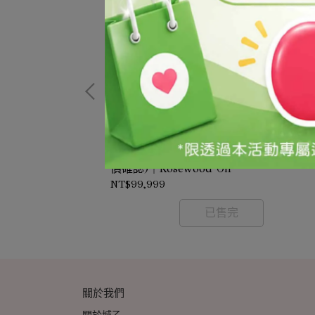
花梨木精油/1kg(需預訂-價格依實際採購
ML(試藥級/需預訂-
價確認)｜Rosewood Oil
NT$99,999
已售完
關於我們