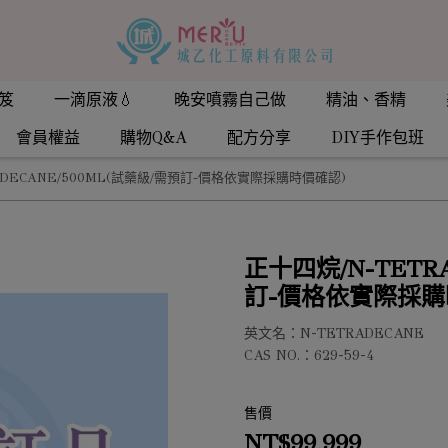
笈
一滴原液💧
晚安噴霧自己做
精油、香精
會員權益
購物Q&A
配方分享
DIY手作包班
ADECANE/500ML(試藥級/需預訂-價格依實際採購時價確認)
正十四烷/N-TETR
訂-價格依實際採購
英文名：N-TETRADECANE
CAS NO.：629-59-4
售價
NT$99,999