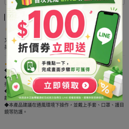
商品介紹
商品介紹
產品說明
又名：山梨醇
英文：D-Sorbitol Solution
注意事項
◆禁止用於食品。
◆原物料可能受各類因素影響導致廠牌/產地的變動。如有
指定廠牌/產地者，請洽詢客服詢問確認。
◆請避光保存於陰涼處，保持瓶蓋/袋口確實關緊，並請遠
離火源，避免孩童拿取。
◆本產品建議在通風環境下操作，並戴上手套、口罩、護目
鏡等防護。