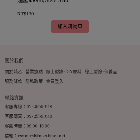
ic
油酸/450ml/Oleic Acid
桐油
NT$120
NT
加入購物車
關於我們
關於城乙
營業據點
線上型錄-DIY原料
線上型錄-保養品
服務條款
隱私政策
會員登入
聯絡資訊
客服專線：02-25596118
客服傳真：02-25593110
客服時間：09:00-18:00
信箱：ray.mical@msa.hinet.net