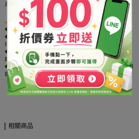
具揮發性、易燃性，可溶於水。
注意事項
◆禁止用於食品。
◆原物料可能受各類因素影響導致廠牌/產地的變動。如有
指定廠牌/產地者，請洽詢客服詢問確認。
◆請避光保存於陰涼處，保持瓶蓋/袋口確實關緊，並請遠
離火源，避免孩童拿取。
◆本產品建議在通風環境下操作，並戴上手套、口罩、護目
鏡等防護。
相關商品