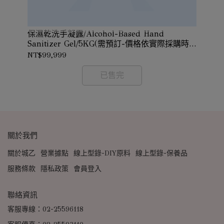
保濕乾洗手凝露/Alcohol-Based Hand
花
(需
Sanitizer Gel/5KG(需預訂-價格依實際採購時
確認
價確認)
NT$99,999
NT
已售完
關於我們
關於城乙
營業據點
線上型錄-DIY原料
線上型錄-保養品
服務條款
隱私政策
會員登入
聯絡資訊
客服專線：02-25596118