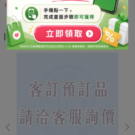
也可利用 LINE@官方帳號詢問 帳號搜尋「@syb1803x」
相關商品