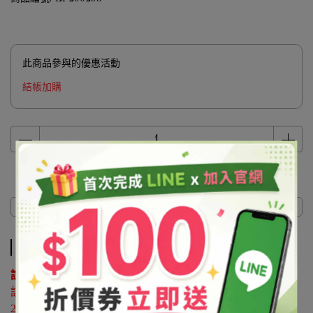
此商品參與的優惠活動
結帳加購
商品介紹
商品介紹
說明 ：
該原料屬於協尋客訂品，如有購買需求請來電洽詢02-
25596118