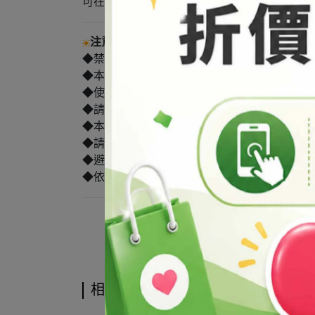
可在棉布或手帕滴上數滴精油，置於浴室或衣
注意事項
◆禁止用於食品。
◆本產品為原料，須稀釋後始可使用。
◆使用本產品前，建議請先做局部測試。
◆請避光保存於陰涼處，保持瓶蓋確實關緊，
◆本產品僅供外用，使用後若感不適請停止使
◆請依個人肌膚狀況調整產品比例或請參考相
◆避免直接接觸眼睛，一旦接觸請立即以大量
◆依化粧品衛生管理條例規定，化粧品應由合
相關商品