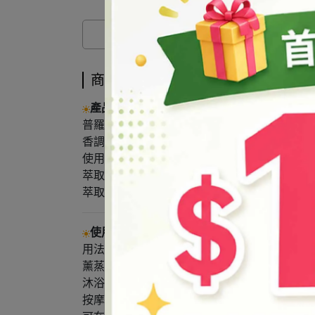
商品介紹
產品說明
普羅旺斯薰衣草 Lavandula Stoechas (Lavender
香調屬性：花香調持久留香型薰衣草花
使用叮嚀：孕婦、嬰兒避免使用
萃取部位：花
萃取方式：蒸餾
使用方式
用法：供添加、調製化粧品用。
薰蒸法：薰蒸台上座加滿水後可滴入3～4滴精
沐浴法：將8～10滴精油滴入浴盆中（可視水
按摩法：可將精油以1：100的比例調配基底油