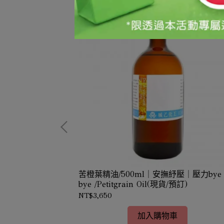
淨化安神
苦橙葉精油/500ml｜安撫紓壓｜壓力bye
訂-價格依實際採購時
bye /Petitgrain Oil(現貨/預訂)
NT$3,650
加入購物車