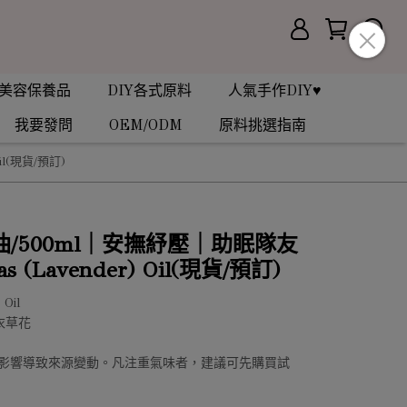
美容保養品
DIY各式原料
人氣手作DIY♥
我要發問
OEM/ODM
原料挑選指南
il(現貨/預訂)
/500ml｜安撫紓壓｜助眠隊友
has (Lavender) Oil(現貨/預訂)
 Oil
衣草花
素影響導致來源變動。凡注重氣味者，建議可先購買試