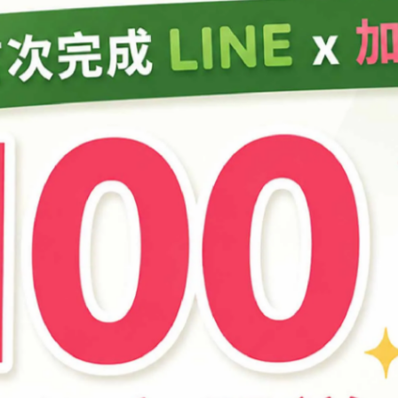
商品介紹
) (頭狀薰衣草)
油，使室內充滿芳香。
量多寡調整精油使用量）可作全身或局部浸泡。
按摩身體。