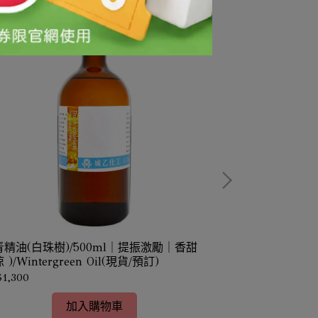
青精油(白珠樹)/500ml｜提振激勵｜香甜
奧勒岡精油/1k
 )/Wintergreen Oil(現貨/預訂)
/Oregano O
認)
1,300
NT$8,400
加入購物車