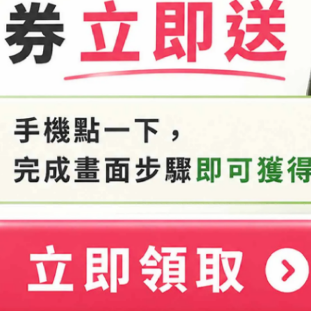
櫃驅蟲並使空間充滿天然香氣。
並請遠離火源，避免孩童拿取。
用。
關書籍。
清水沖洗。
法設立之化粧品工廠製造，個人自行製作之化粧品僅限自用，不