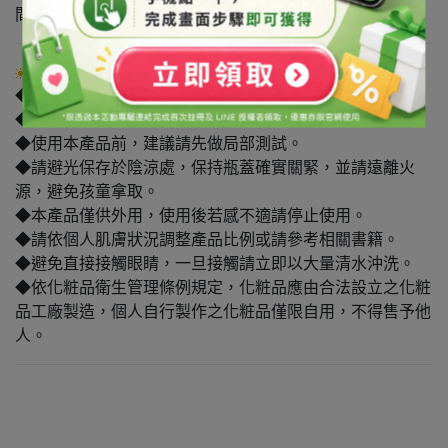
間充滿天然香氣。
注意事項
◆禁止用於食品。
◆本產品為原料，須稀釋後始可使用。
◆使用本產品前，建議請先做局部測試。
◆請避光保存於陰涼處，保持瓶蓋確實關緊，並請遠離火
源，避免孩童拿取。
◆本產品僅供外用，使用後若感不適請停止使用。
◆請依個人肌膚狀況調整產品比例或請參考相關書籍。
◆避免直接接觸眼睛，一旦接觸請立即以大量清水沖洗。
◆依化粧品衛生管理條例規定，化粧品應由合法設立之化粧
品工廠製造，個人自行製作之化粧品僅限自用，不得售予他
人。