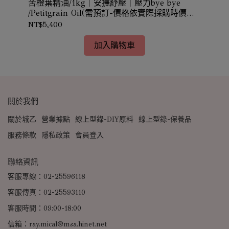
苦橙葉精油/1kg｜安撫紓壓｜壓力bye bye
山雞
/Petitgrain Oil(需預訂-價格依實際採購時價確
Cu
認)
NT$5,400
NT
加入購物車
關於我們
關於城乙
營業據點
線上型錄-DIY原料
線上型錄-保養品
服務條款
隱私政策
會員登入
聯絡資訊
客服專線：02-25596118
客服傳真：02-25593110
客服時間：09:00-18:00
信箱：ray.mical@msa.hinet.net