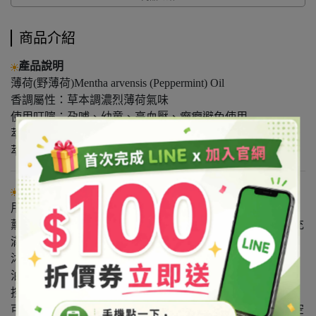
商品介紹
產品說明
薄荷(野薄荷)Mentha arvensis (Peppermint) Oil
香調屬性：草本調濃烈薄荷氣味
使用叮嚀：孕哺、幼童、高血壓、癲癇避免使用
萃取部位：葉
萃取方式：蒸餾
使用方式
用法：供添加、調製化粧品用。
薰蒸法：薰蒸台上座加滿水後可滴入3～4滴精油，使室內充
滿芳香。
沐浴法：將8～10滴精油滴入浴盆中（可視水量多寡調整精
油使用量）可作全身或局部浸泡。
按摩法：可將精油以1：100的比例調配基底油按摩身體。
可在棉布或手帕滴上數滴精油，置於浴室或衣櫃驅蟲並使空