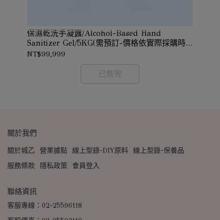
保濕乾洗手凝露/Alcohol-Based Hand
花
際採
Sanitizer Gel/5KG(需預訂-價格依實際採購時
確認
價確認)
NT$99,999
NT
已售完
關於我們
關於城乙
營業據點
線上型錄-DIY原料
線上型錄-保養品
服務條款
隱私政策
會員登入
聯絡資訊
客服專線：02-25596118