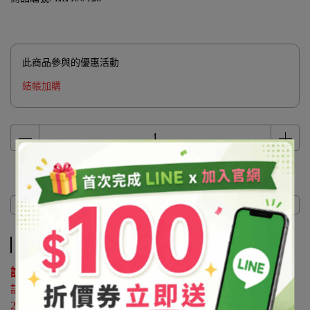
此商品參與的優惠活動
結帳加購
商品介紹
商品介紹
說明 ：
該原料屬於協尋客訂品，如有購買需求請來電洽詢02-
25596118