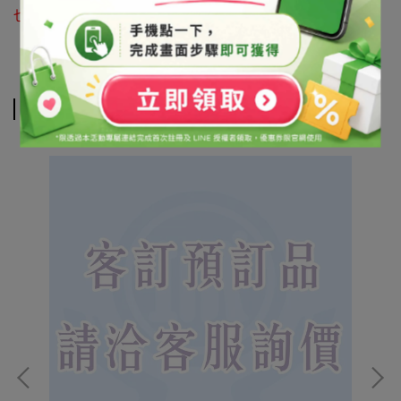
也可利用 LINE@官方帳號詢問 帳號搜尋「@syb1803x」
相關商品