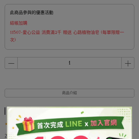
此商品參與的優惠活動
結帳加購
11507-愛心公益 消費滿2千 贈送 心路植物油皂 (每單限贈一
次)
商品介紹
商品介紹
產品說明：
2號：高1.9cm、上底1.6cm、下底1.5cm