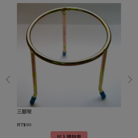
三腳架
陶瓷
NT$90
NT
加入購物車