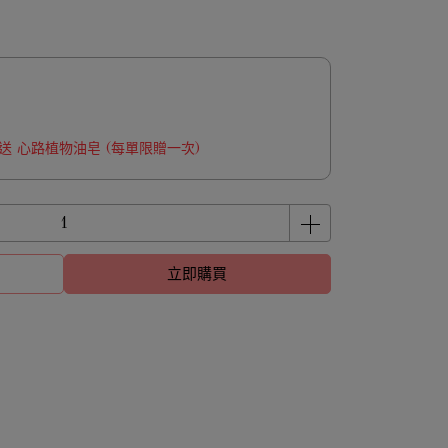
 贈送 心路植物油皂 (每單限贈一次)
立即購買