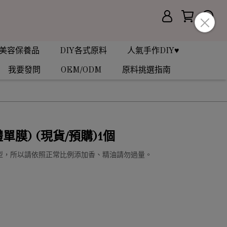
美容保養品
DIY各式原料
人氣手作DIY♥
我要發問
OEM/ODM
原料挑選指南
單膜) (現貨/預購)1個
型，所以請依照正常比例添加香、精油請勿過量。