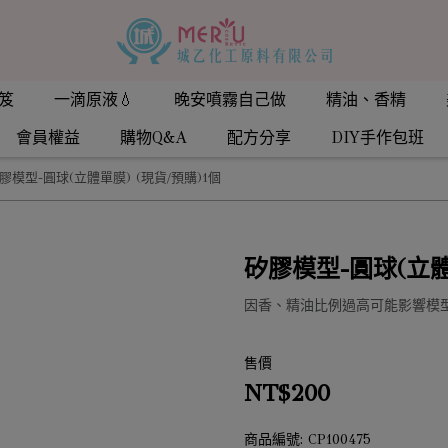
笈
一滴原液💧
晚安噴霧自己做
精油、香精
會員權益
購物Q&A
配方分享
DIY手作包班
膠模型-圓球(立體單膜) (現貨/預購)1個
矽膠模型-圓球(立體
因香、精油比例過高可能影響模
售價
NT$200
商品編號:
CP100475