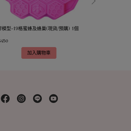
模型-19格蜜蜂及蜂巢(現貨/預購) 1個
矽膠模型-百花開
$450
NT$315
加入購物車