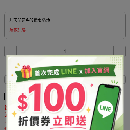
此商品參與的優惠活動
結帳加購
商品介紹
商品介紹
說明 ：
該原料屬於協尋客訂品，如有購買需求請來電洽詢02-
25596118
也可利用 LINE@官方帳號詢問 帳號搜尋「@syb1803x」