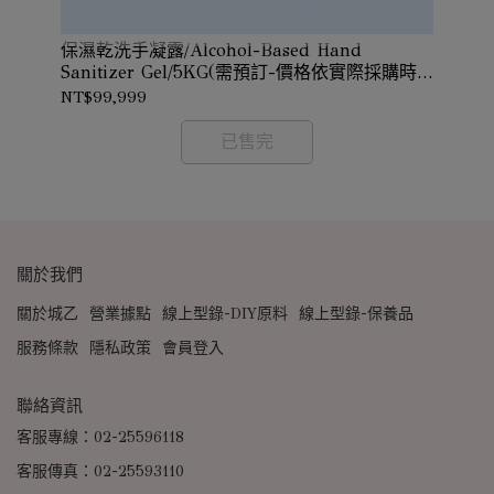
保濕乾洗手凝露/Alcohol-Based Hand
花
訂-
Sanitizer Gel/5KG(需預訂-價格依實際採購時
認)
價確認)
NT$99,999
NT
已售完
關於我們
關於城乙
營業據點
線上型錄-DIY原料
線上型錄-保養品
服務條款
隱私政策
會員登入
聯絡資訊
客服專線：02-25596118
客服傳真：02-25593110