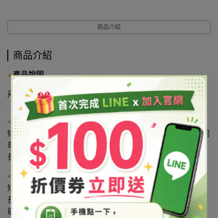
商品介紹
商品介紹
產品說明
尺寸：168.5x168.5x120.5mm
<
按鍵LIGHT
>
短按：首次短按開啟七彩循環燈光，再次短按將切換為不同
單色燈光
長按1.5s：燈光開啟狀態時長按1.5s關閉燈光
<
按鍵MIS
T>
短按：從定時1H、3H、6H、ON連續噴霧、關機依次切換
長按1.5s：開機默認為大霧，長按1.5s會從大霧、小霧、間
歇噴霧(噴霧30s、停霧30s)依次切換