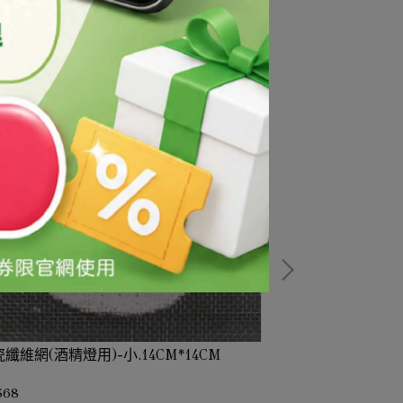
纖維網(酒精燈用)-小.14CM*14CM
TDS(總固體溶
依實際採購時價
$68
NT$1,450