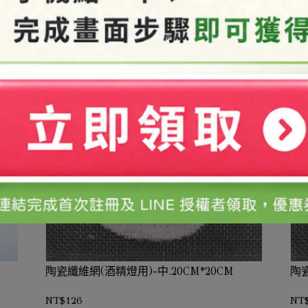
陶瓷纖維網(酒精燈用)-中.20CM*20CM
陶瓷
NT$126
NT