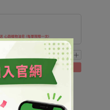
 贈送 心路植物油皂 (每單限贈一次)
立即購買