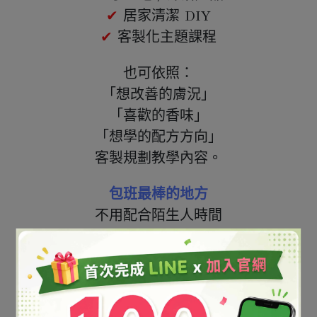
✔
 居家清潔 DIY
✔
 客製化主題課程
也可依照：
「想改善的膚況」
「喜歡的香味」
「想學的配方方向」
客製規劃教學內容。
包班最棒的地方
不用配合陌生人時間
自己揪朋友、同事、親子、姐妹一起來。
想學什麼更自由
不是固定課程表，
而是真正依照你們有興趣的內容安排。