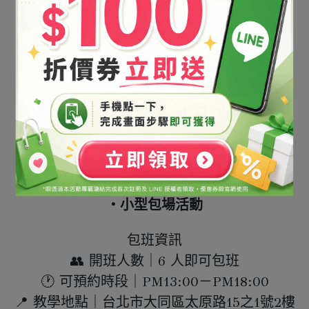
從新手到進階都適合
沒有經驗也沒問題，
從原料認識到實際製作都能體驗。
超適合
・姐妹聚會
・親子活動
・公司團體
・品牌體驗
・手作興趣課
・小型包場活動
包班資訊
👥 開班人數｜6 人即可包班
🕐 可預約時段｜PM13:00－PM18:00
📍 教學地點｜台北市大同區太原路15之1號2樓