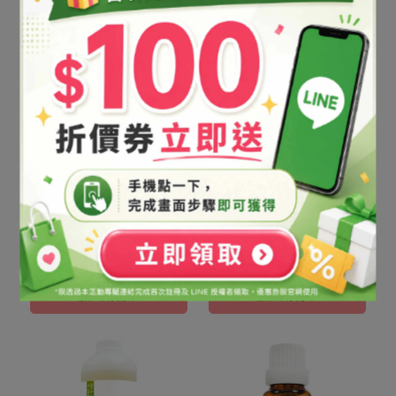
護
Ochroleuca Ext.｜提升防
NT$650
NT$788
護
加入購物車
加入購物車
海藻修護萃取液(油性)/1kg
海藻修護萃取液(油
(需預訂-價格依實際採購時
性)/20ml｜Laminaria
價確認)｜Laminaria
Ochroleuca Ext.｜提升防
NT$6,510
NT$250
Ochroleuca Ext.｜提升防
護
加入購物車
加入購物車
護