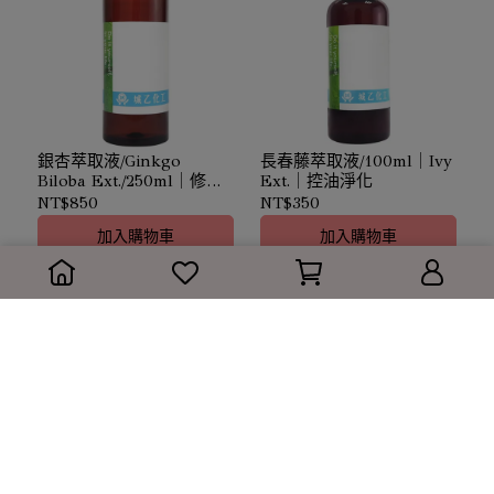
銀杏萃取液/Ginkgo
長春藤萃取液/100ml｜Ivy
Biloba Ext./250ml｜修復
Ext.｜控油淨化
肌膚
NT$850
NT$350
加入購物車
加入購物車
長春藤萃取液/1kg(需預訂-
長春藤萃取液/20ml｜Ivy