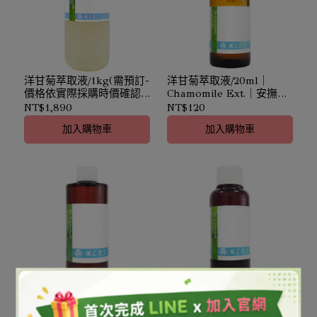
洋甘菊萃取液/1kg(需預訂-
洋甘菊萃取液/20ml｜
價格依實際採購時價確認)
Chamomile Ext.｜安撫呵
｜Chamomile Ext.｜安撫
護
NT$1,890
NT$120
呵護
加入購物車
加入購物車
洋甘菊萃取液/250ml｜
海藻修護萃取液(油
Chamomile Ext.｜安撫呵
性)/100ml｜Laminaria