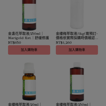
金盞花萃取液/250ml｜
金縷梅萃取液/1kg(需預訂-
Marigold Ext.｜舒緩修護
價格依實際採購時價確認)
｜Witch Hazel Ext.｜深層
NT$650
NT$1,260
淨化
加入購物車
加入購物車
金縷梅萃取液/20ml｜
金縷梅萃取液/250ml｜