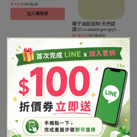
機出貨/Sodium
NT$28
NT$35
Bicarbonate
加入購物車
椰子油起泡劑(天然認
證)/Cocamidopropyl
Betaine/4L
NT$400
NT$450
加入購物車
椰子油起泡劑(天然認
證)/Cocamidopropyl
Betaine/500ml
NT$70
NT$80
加入購物車