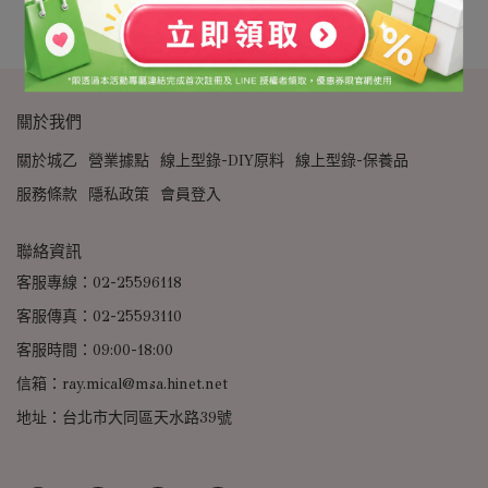
關於我們
關於城乙
營業據點
線上型錄-DIY原料
線上型錄-保養品
服務條款
隱私政策
會員登入
聯絡資訊
客服專線：02-25596118
客服傳真：02-25593110
客服時間：09:00-18:00
信箱：ray.mical@msa.hinet.net
地址：台北市大同區天水路39號