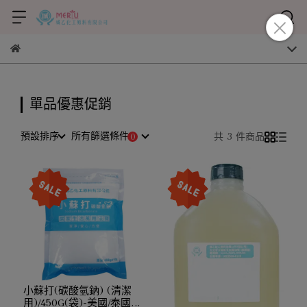
單品優惠促銷
預設排序
所有篩選條件
共 3 件商品
小蘇打(碳酸氫鈉) (清潔
用)/450G(袋)-美國/泰國隨