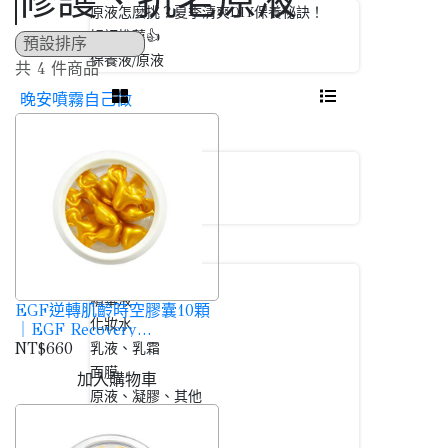
修護、抗老原液
原液怎麼挑？夏季清爽DIY保養祕訣！
好評推薦👍
保養液/原液
共 4 件商品
晚安噴霧自己做
精油、香精
植物精油
香氛香精
水性香精
美容保養品
保養產品類型
精華液
EGF逆轉肌齡時空膠囊10顆
化妝水
｜EGF Recovery
Concentrate
NT$660
乳液、乳霜
面膜
加入購物車
原液、凝膠、其他
臉部清潔、去角質
頭髮清潔、護髮