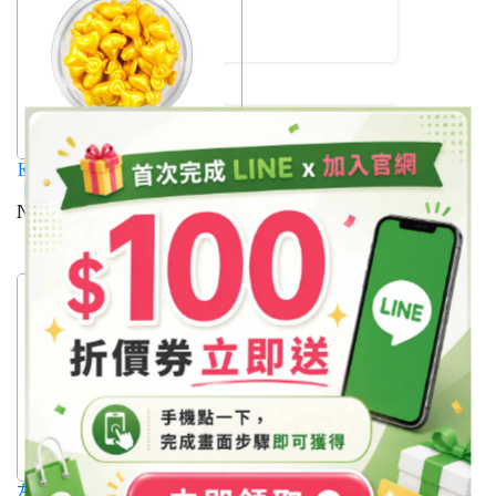
身體清潔、保養
體驗包
DIY各式原料
熱門DIY原料
植物油
EGF逆轉肌齡時空膠囊50顆
植物萃取
｜EGF Recovery
純露花水
Concentrate
NT$2,300
原液
加入購物車
各式乳化劑
增稠類
各式抗菌劑
起泡劑、界面活性劑
保濕原料
抗老、生化原料
維他命類
美白、去角質類
柔敏類
左型維他命C液100ML｜L-
髮用原料