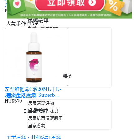
Ascorbic Acid Superb
隔離類
Radiance Serum
NT$1,760
染料、色料、金蔥
加入購物車
添加物
人氣手作DIY♥
瓶罐、實驗相關
香氛蠟燭
DIY沙蠟、蠟燭沙
DIY擴香石
DIY擴香瓶
DIY香水香氛
DIY手工皂
石膏、樹脂、矽膠翻模
組合包
左型維他命C液20ML｜L-
Ascorbic Acid Superb
居家生活應用
Radiance Serum
NT$570
居家清潔好物
加入購物車
居家乾燥、除臭
居家抗菌清潔應用
居家香氛
工業原料、其他客訂原料