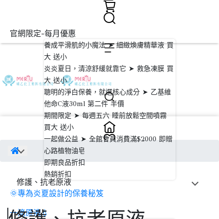
官網限定-每月優惠
養成平滑肌的小魔法 ➤ 細緻煥膚精華液 買
大 送小
炎炎夏日，清涼舒緩就靠它 ➤ 救急凍膜 買
大 送小
聰明的淨白保養，就選核心成分 ➤ 乙基維
他命C液30ml 第二件 半價
期間限定 ➤ 每週五六 睡前放鬆空間噴霧
買大 送小
一起做公益 ➤ 全館會員消費滿$2000 即贈
心路植物油皂
即期良品折扣
熱銷折扣
修護、抗老原液
🌞專為炎夏設計的保養秘笈
一滴原液💧